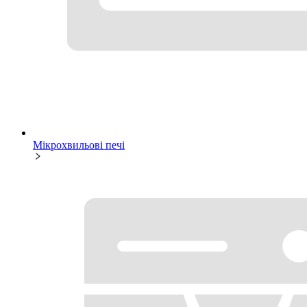
Мікрохвильові печі