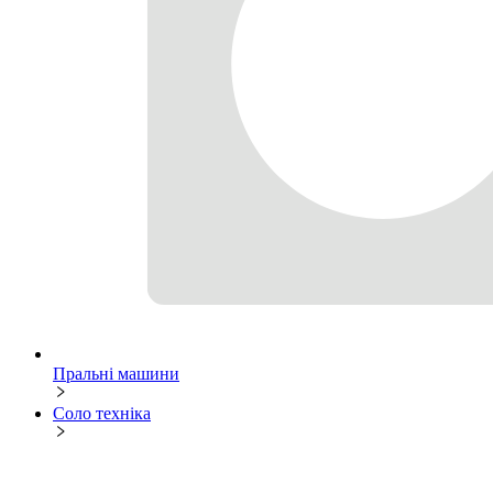
Пральні машини
Соло техніка